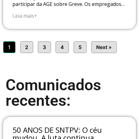
participar da AGE sobre Greve. Os empregados…
Leia mais+
1
2
3
4
5
Next »
Comunicados
recentes:
50 ANOS DE SNTPV: O céu
mudou. A luta continua.