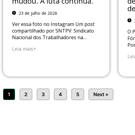
mudou. A luta continua.
de
de
23 de julho de 2026
2
Ver essa foto no Instagram Um post
compartilhado por SNTPV: Sindicato
O P
Nacional dos Trabalhadores na…
Fór
Por
Leia mais+
Lei
1
2
3
4
5
Next »