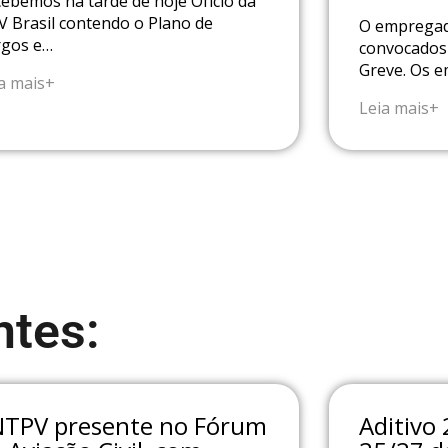
ebemos na tarde de hoje Ofício da
 Brasil contendo o Plano de
O empregad
rgos e…
convocados 
Greve. Os 
a mais+
Leia mais+
tes:
NTPV presente no Fórum
Aditivo