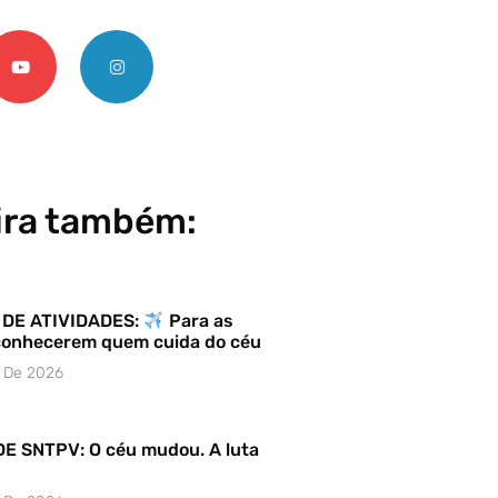
ira também:
DE ATIVIDADES:
Para as
conhecerem quem cuida do céu
o De 2026
E SNTPV: O céu mudou. A luta