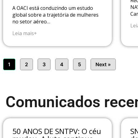
Rec
NAV
A OACI está conduzindo um estudo
Ca
global sobre a trajetória de mulheres
no setor aéreo…
Lei
Leia mais+
1
2
3
4
5
Next »
Comunicados recen
50 ANOS DE SNTPV: O céu
S