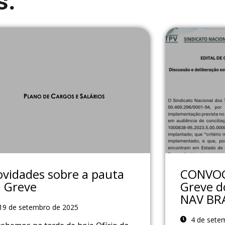
s:
vidades sobre a pauta
CONVOC
 Greve
Greve d
NAV BR
19 de setembro de 2025
4 de sete