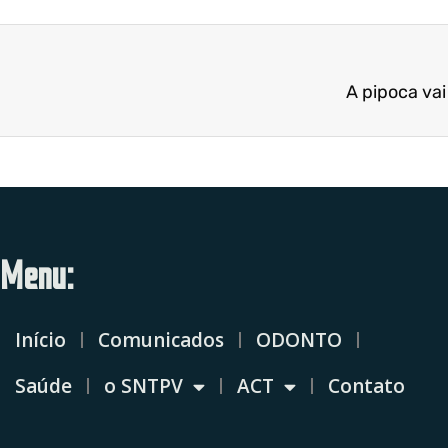
A pipoca va
Menu:
Início
Comunicados
ODONTO
Saúde
o SNTPV
ACT
Contato