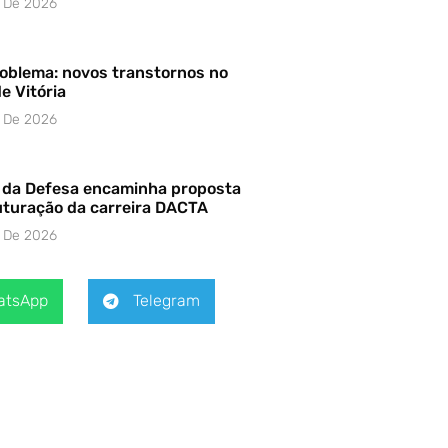
o De 2026
roblema: novos transtornos no
e Vitória
o De 2026
o da Defesa encaminha proposta
uturação da carreira DACTA
o De 2026
atsApp
Telegram