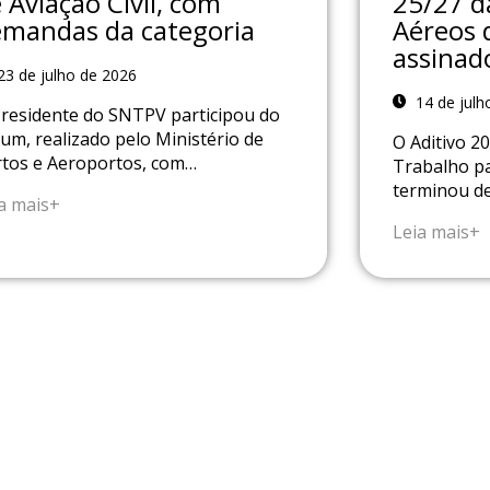
 Aviação Civil, com
25/27 d
mandas da categoria
Aéreos 
assinad
3 de julho de 2026
14 de julh
residente do SNTPV participou do
um, realizado pelo Ministério de
O Aditivo 2
tos e Aeroportos, com…
Trabalho pa
terminou d
a mais+
Leia mais+