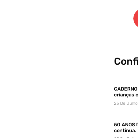
Conf
CADERNO 
crianças 
23 De Julh
50 ANOS D
continua.