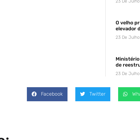
23 De Julh
O velho p
elevador d
23 De Julh
Ministéri
de reestr
23 De Julh
Facebook
Twitter
Wh