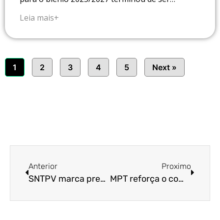
Leia mais+
1
2
3
4
5
Next »
Anterior
Proximo
SNTPV marca presença na DNB Campinas
MPT reforça o compromisso com os trabalhadores da Proteção ao Voo