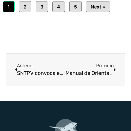
1
2
3
4
5
Next »
Anterior
Proximo
SNTPV convoca empregados da NAV Brasil para decidir sobre greve
Manual de Orientação – Negociação Coletiva e Greve