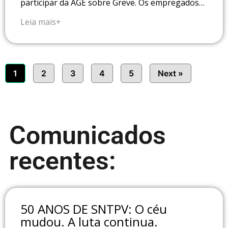
participar da AGE sobre Greve. Os empregados…
Leia mais+
1
2
3
4
5
Next »
Comunicados
recentes:
50 ANOS DE SNTPV: O céu
mudou. A luta continua.